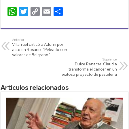
W
T
C
E
C
h
wi
o
m
o
at
tt
p
ail
m
s
er
y
p
Anterior
Villarruel criticó a Adorni por
A
Li
ar
acto en Rosario: “Peleado con
p
nk
tir
valores de Belgrano”
Siguiente
p
Dulce Renacer: Claudia
transforma el cáncer en un
exitoso proyecto de pastelería
Articulos relacionados