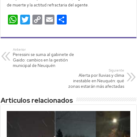
de muerte y la actitud refractaria del agente.
W
T
C
E
C
h
wi
o
m
o
at
tt
p
ail
m
s
er
y
p
Anterior
Peressini se suma al gabinete de
A
Li
ar
Gaido: cambios en la gestión
p
nk
tir
municipal de Neuquén
Siguiente
p
Alerta por lluvias y clima
inestable en Neuquén: qué
zonas estarán más afectadas
Articulos relacionados