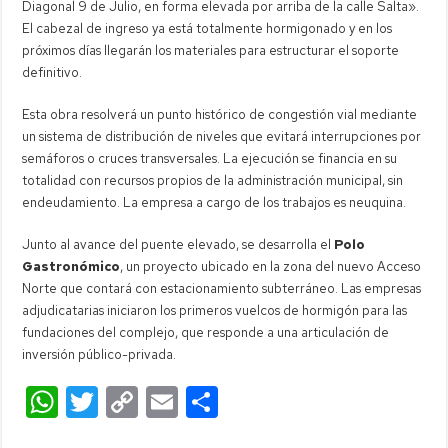
Diagonal 9 de Julio, en forma elevada por arriba de la calle Salta».
El cabezal de ingreso ya está totalmente hormigonado y en los
próximos días llegarán los materiales para estructurar el soporte
definitivo.
Esta obra resolverá un punto histórico de congestión vial mediante
un sistema de distribución de niveles que evitará interrupciones por
semáforos o cruces transversales. La ejecución se financia en su
totalidad con recursos propios de la administración municipal, sin
endeudamiento. La empresa a cargo de los trabajos es neuquina.
Junto al avance del puente elevado, se desarrolla el
Polo
Gastronómico
, un proyecto ubicado en la zona del nuevo Acceso
Norte que contará con estacionamiento subterráneo. Las empresas
adjudicatarias iniciaron los primeros vuelcos de hormigón para las
fundaciones del complejo, que responde a una articulación de
inversión público-privada.
W
T
C
E
C
h
wi
o
m
o