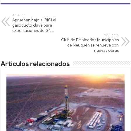
at
tt
p
ail
m
s
er
y
p
Anterior
Aprueban bajo el RIGI el
A
Li
ar
gasoducto clave para
p
nk
tir
exportaciones de GNL
Siguiente
p
Club de Empleados Municipales
de Neuquén se renueva con
nuevas obras
Articulos relacionados