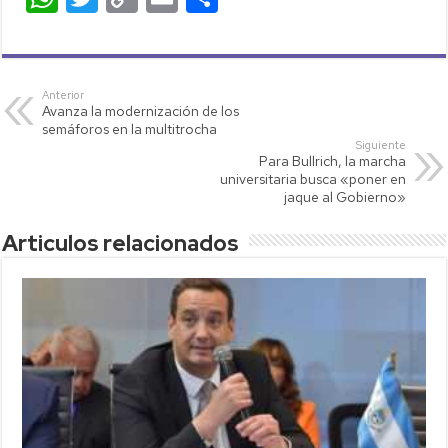
h
wi
o
m
o
at
tt
p
ail
m
s
er
y
p
Anterior
Avanza la modernización de los
A
Li
ar
semáforos en la multitrocha
p
nk
tir
Siguiente
Para Bullrich, la marcha
p
universitaria busca «poner en
jaque al Gobierno»
Articulos relacionados