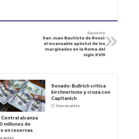
Siguiente
San Juan Bautista de Rossi:
el incansable apóstol de los
marginados en la Roma del
siglo XVIII
Senado: Bullrich critica
kirchnerismo y cruza con
Capitanich
3 horas antes
 Central alcanza
0 millones de
es en reservas
as antes