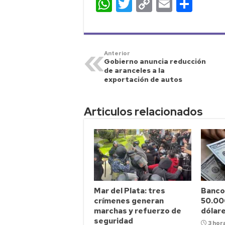
W
T
C
E
C
h
w
o
m
o
a
it
p
ai
m
ts
t
y
l
p
Anterior
Gobierno anuncia reducción
A
er
Li
ar
de aranceles a la
p
n
ti
exportación de autos
p
k
r
Articulos relacionados
Mar del Plata: tres
Banco
crímenes generan
50.00
marchas y refuerzo de
dólar
seguridad
3 hor