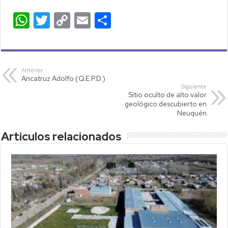
W
T
C
E
C
h
wi
o
m
o
at
tt
p
ail
m
s
er
y
p
Anterior
Ancatruz Adolfo (Q.E.P.D.)
A
Li
ar
Siguiente
Sitio oculto de alto valor
p
nk
tir
geológico descubierto en
p
Neuquén
Articulos relacionados