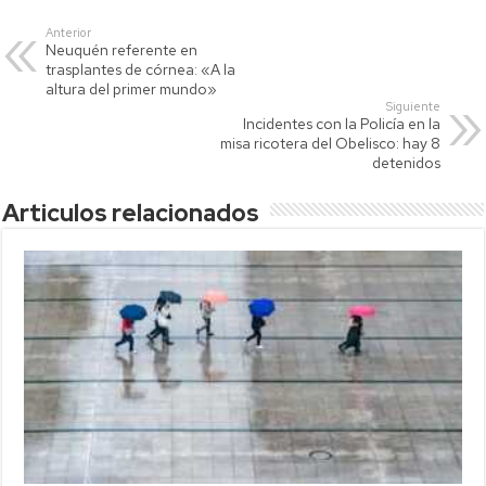
s
er
y
p
Anterior
Neuquén referente en
A
Li
ar
trasplantes de córnea: «A la
p
nk
tir
altura del primer mundo»
Siguiente
p
Incidentes con la Policía en la
misa ricotera del Obelisco: hay 8
detenidos
Articulos relacionados