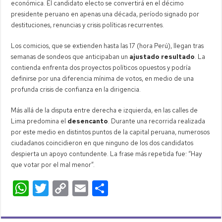
económica. El candidato electo se convertirá en el décimo
presidente peruano en apenas una década, período signado por
destituciones, renuncias y crisis políticas recurrentes.
Los comicios, que se extienden hasta las 17 (hora Perú), llegan tras
semanas de sondeos que anticipaban un
ajustado resultado
. La
contienda enfrenta dos proyectos políticos opuestos y podría
definirse por una diferencia mínima de votos, en medio de una
profunda crisis de confianza en la dirigencia.
Más allá de la disputa entre derecha e izquierda, en las calles de
Lima predomina el
desencanto
. Durante una recorrida realizada
por este medio en distintos puntos de la capital peruana, numerosos
ciudadanos coincidieron en que ninguno de los dos candidatos
despierta un apoyo contundente. La frase más repetida fue: “Hay
que votar por el mal menor”.
W
T
C
E
C
h
wi
o
m
o
at
tt
p
ail
m