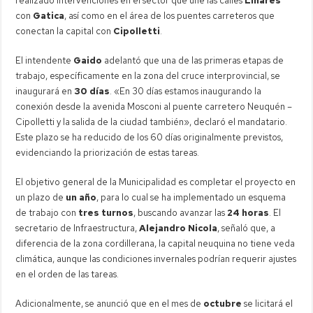
realizado intervenciones en el sector que une las calles
Linares
con
Gatica
, así como en el área de los puentes carreteros que
conectan la capital con
Cipolletti
.
El intendente
Gaido
adelantó que una de las primeras etapas de
trabajo, específicamente en la zona del cruce interprovincial, se
inaugurará en
30 días
. «En 30 días estamos inaugurando la
conexión desde la avenida Mosconi al puente carretero Neuquén –
Cipolletti y la salida de la ciudad también», declaró el mandatario.
Este plazo se ha reducido de los 60 días originalmente previstos,
evidenciando la priorización de estas tareas.
El objetivo general de la Municipalidad es completar el proyecto en
un plazo de
un año
, para lo cual se ha implementado un esquema
de trabajo con
tres turnos
, buscando avanzar las
24 horas
. El
secretario de Infraestructura,
Alejandro Nicola
, señaló que, a
diferencia de la zona cordillerana, la capital neuquina no tiene veda
climática, aunque las condiciones invernales podrían requerir ajustes
en el orden de las tareas.
Adicionalmente, se anunció que en el mes de
octubre
se licitará el