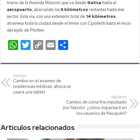
tramo de la Avenida Mosconi que va desde
Gatica
hasta el
aeropuerto
, abarcando los
6 kilómetros
restantes hasta ese
sector. Esta vía, con una extensión total de
14 kilómetros
,
atraviesa toda la ciudad desde el límite con Cipolletti hasta el inicio
del ejido de Plottier.
W
T
C
E
C
h
wi
o
m
o
at
tt
p
ail
m
s
er
y
p
Anterior
Cambio en el examen de
A
Li
ar
residencias médicas: ahora se
p
nk
tir
usará una tablet
Siguiente
p
Cambio de zona fría impulsado
por Nación: ¿cómo impactará en
los usuarios de Neuquén?
Articulos relacionados