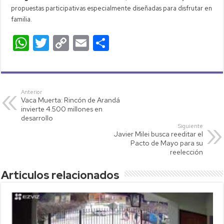
propuestas participativas especialmente diseñadas para disfrutar en
familia.
W
T
C
E
C
h
wi
o
m
o
at
tt
p
ail
m
s
er
y
p
Anterior
Vaca Muerta: Rincón de Arandá
A
Li
ar
invierte 4.500 millones en
p
nk
tir
desarrollo
Siguiente
p
Javier Milei busca reeditar el
Pacto de Mayo para su
reelección
Articulos relacionados