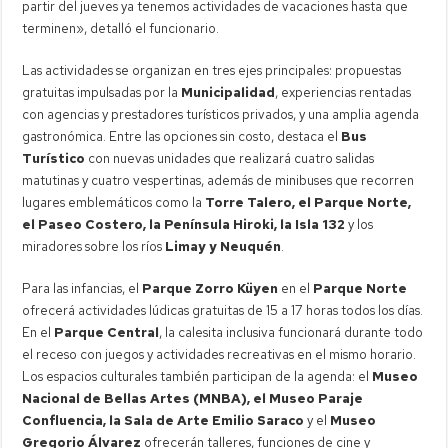
partir del jueves ya tenemos actividades de vacaciones hasta que
terminen», detalló el funcionario.
Las actividades se organizan en tres ejes principales: propuestas
gratuitas impulsadas por la
Municipalidad
, experiencias rentadas
con agencias y prestadores turísticos privados, y una amplia agenda
gastronómica. Entre las opciones sin costo, destaca el
Bus
Turístico
con nuevas unidades que realizará cuatro salidas
matutinas y cuatro vespertinas, además de minibuses que recorren
lugares emblemáticos como la
Torre Talero, el Parque Norte,
el Paseo Costero, la Península Hiroki, la Isla 132
y los
miradores sobre los ríos
Limay y Neuquén
.
Para las infancias, el
Parque Zorro Küyen
en el
Parque Norte
ofrecerá actividades lúdicas gratuitas de 15 a 17 horas todos los días.
En el
Parque Central
, la calesita inclusiva funcionará durante todo
el receso con juegos y actividades recreativas en el mismo horario.
Los espacios culturales también participan de la agenda: el
Museo
Nacional de Bellas Artes (MNBA), el Museo Paraje
Confluencia, la Sala de Arte Emilio Saraco
y el
Museo
Gregorio Álvarez
ofrecerán talleres, funciones de cine y