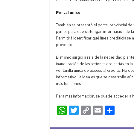
Portal único
También se presentó el portal provincial d
pymes para que obtengan información de la of
Permitirá identificar qué línea crediticia 
proyecto.
El mismo surgió a raíz de la necesidad pla
inauguración de las sesiones ordinarias en la
ventanilla única de acceso al crédito. No obs
informativo, la idea es que se desarrolle aú
más funciones.
Para más información, se puede acceder a 
W
T
C
E
C
h
wi
o
m
o
at
tt
p
ail
m