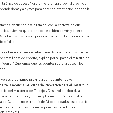
ta única de acceso”, dijo en referencia al portal provincial
mprendedoras y a pymes para obtener información de toda la
tamos invirtiendo esa pirámide, con la certeza de que
ticias, quien no quiera dedicarse al bien común y quiera
. Que los mismos de siempre sigan haciendo lo que quieran, a
cias”, dijo.
e gobierno, en sus distintas líneas. Ahora queremos que los
e estas líneas de crédito, explicó por su parte el ministro de
o Koenig. “Queremos que los agentes regionales sean los
regó.
iversos organismos provinciales mediante nueve
 parte la Agencia Neuquina de Innovación para el Desarrollo
cial del Ministerio de Trabajo y Desarrollo Laboral, la
taría de Promoción, Empleo y Formación Profesional, el
ía de Cultura, subsecretaría de Discapacidad, subsecretaría
e Turismo mientras que en las jornadas de inducción
 PyME-ADENEU.