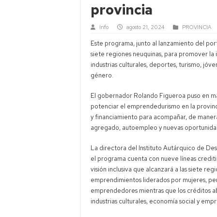
provincia
Info
agosto 21, 2024
PROVINCIA
Este programa, junto al lanzamiento del por
siete regiones neuquinas, para promover la i
industrias culturales, deportes, turismo, j
género.
El gobernador Rolando Figueroa puso en ma
potenciar el emprendedurismo en la provinc
y financiamiento para acompañar, de manera
agregado, autoempleo y nuevas oportunidade
La directora del Instituto Autárquico de De
el programa cuenta con nueve líneas crediti
visión inclusiva que alcanzará a las siete re
emprendimientos liderados por mujeres, per
emprendedores mientras que los créditos ab
industrias culturales, economía social y em