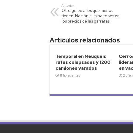
s
er
y
p
Anterior
Otro golpe a los que menos
A
Li
ar
tienen: Nación elimina topes en
p
nk
tir
los precios de las garrafas
p
Articulos relacionados
Temporal en Neuquén:
Cerro
rutas colapsadas y 1200
lidera
camiones varados
en va
11 horas antes
2 días