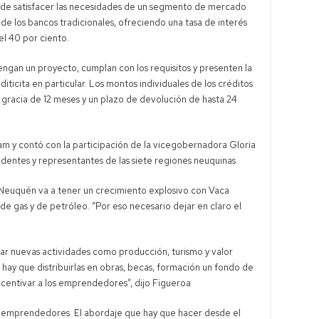
tende satisfacer las necesidades de un segmento de mercado
de los bancos tradicionales, ofreciendo una tasa de interés
el 40 por ciento.
ngan un proyecto, cumplan con los requisitos y presenten la
iticita en particular. Los montos individuales de los créditos
e gracia de 12 meses y un plazo de devolución de hasta 24
am y contó con la participación de la vicegobernadora Gloria
endentes y representantes de las siete regiones neuquinas.
Neuquén va a tener un crecimiento explosivo con Vaca
de gas y de petróleo. “Por eso necesario dejar en claro el
ar nuevas actividades como producción, turismo y valor
 hay que distribuirlas en obras, becas, formación un fondo de
incentivar a los emprendedores”, dijo Figueroa
r emprendedores. El abordaje que hay que hacer desde el