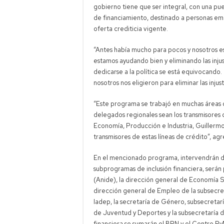
gobierno tiene que ser integral, con una puer
de financiamiento, destinado a personas e
oferta crediticia vigente.
“Antes había mucho para pocos y nosotros es
estamos ayudando bien y eliminando las injus
dedicarse a la política se está equivocando
nosotros nos eligieron para eliminar las injusti
“Este programa se trabajó en muchas áreas d
delegados regionales sean los transmisores d
Economía, Producción e Industria, Guillerm
transmisores de estas líneas de crédito”, ag
En el mencionado programa, intervendrán d
subprogramas de inclusión financiera, serán
(Anide), la dirección general de Economía So
dirección general de Empleo de la subsecre
Iadep, la secretaría de Género, subsecretar
de Juventud y Deportes y la subsecretaría d
financiera se sumarán el BPN y el Centro