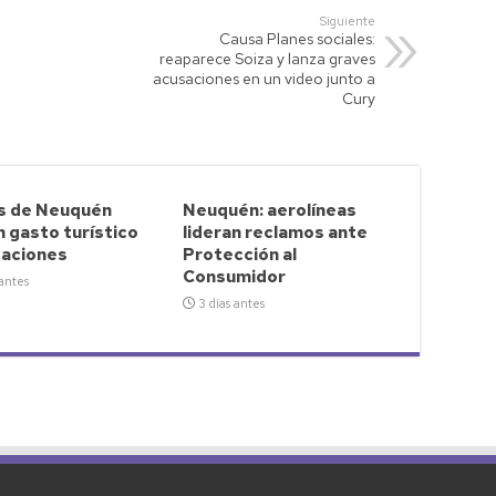
Siguiente
Causa Planes sociales:
reaparece Soiza y lanza graves
acusaciones en un video junto a
Cury
s de Neuquén
Neuquén: aerolíneas
n gasto turístico
lideran reclamos ante
caciones
Protección al
Consumidor
 antes
3 días antes