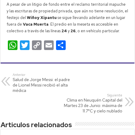
A pesar de un litigio de fondo entre el reclamo territorial mapuche
y las escrituras de propiedad privada, que aún no tiene resolución, el
festejo del
Wiñoy Xipantu
se sigue llevando adelante en un lugar
fuera de
Vaca Muerta
. El predio en la meseta es accesible en
colectivo a través de las líneas
24
y
26
, o en vehículo particular.
W
T
C
E
C
h
wi
o
m
o
at
tt
p
ail
m
s
er
y
p
Anterior
Salud de Jorge Messi: el padre
A
Li
ar
de Lionel Messi recibió el alta
p
nk
tir
médica
Siguiente
p
Clima en Neuquén Capital del
Martes 23 de Junio: máxima de
11.7°C y cielo nublado
Articulos relacionados