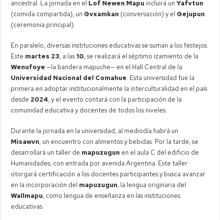
ancestral. La jornada en el
Lof Newen Mapu
incluirá un
Yafvtun
(comida compartida), un
Gvxamkan
(conversación) y el
Gejupun
(ceremonia principal).
En paralelo, diversas instituciones educativas se suman a los festejos.
Este
martes 23
, a las
10
, se realizará el séptimo izamiento de la
Wenufoye
—la bandera mapuche— en el Hall Central de la
Universidad Nacional del Comahue
. Esta universidad fue la
primera en adoptar institucionalmente la interculturalidad en el país
desde
2024
, y el evento contará con la participación de la
comunidad educativa y docentes de todos los niveles.
Durante la jornada en la universidad, al mediodía habrá un
Misawvn
, un encuentro con alimentos y bebidas. Por la tarde, se
desarrollará un taller de
mapuzugun
en el aula C del edificio de
Humanidades, con entrada por avenida Argentina. Este taller
otorgará certificación a los docentes participantes y busca avanzar
en la incorporación del
mapuzugun
, la lengua originaria del
Wallmapu
, como lengua de enseñanza en las instituciones
educativas.