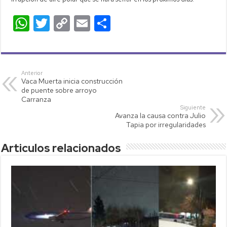
W
T
C
E
C
h
wi
o
m
o
at
tt
p
ail
m
s
er
y
p
Anterior
Vaca Muerta inicia construcción
A
Li
ar
de puente sobre arroyo
p
nk
tir
Carranza
Siguiente
p
Avanza la causa contra Julio
Tapia por irregularidades
Articulos relacionados