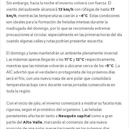
Sin embargo, hacia la noche el invierno volverá con fuerza. El
viento del sudoeste alcanzará
13 km/h
con ráfagas de hasta
17
km/h
, mientras las temperaturas caerán a
-4°C
. Estas condiciones
son ideales para la formación de heladas intensas durante la
madrugada del domingo, por lo que se recomienda extremar
precauciones al circular, especialmente en las primeras horas del día
cuando algunas calles y rutas podrían presentar escarcha.
El domingo y lunes mantendrán un ambiente plenamente invernal.
Las máximas apenas llegarán a los
11°C
y
12°C
respectivamente,
mientras que las mínimas volverán a ubicarse cerca de los
-5°C
. La
AIC advirtió que el verdadero protagonista de los próximos días
será el frío, con una nueva masa de aire polar que consolidará
temperaturas bajo cero durante varias jornadas consecutivas en
toda la región.
Con el inicio de julio, el invierno comenzará a mostrar su faceta más
rigurosa, según el pronóstico del organismo. Las heladas
persistentes afectarán tanto a
Neuquén capital
como a gran
parte del
Alto Valle
, marcando el comienzo de una nueva
irrupción de aire polar que se hará sentir en los próximos días.