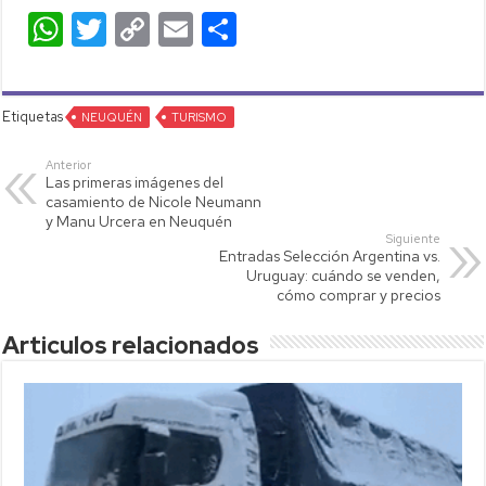
W
T
C
E
C
h
wi
o
m
o
at
tt
p
ail
m
Etiquetas
s
NEUQUÉN
er
y
TURISMO
p
A
Li
ar
Anterior
Las primeras imágenes del
p
nk
tir
casamiento de Nicole Neumann
y Manu Urcera en Neuquén
p
Siguiente
Entradas Selección Argentina vs.
Uruguay: cuándo se venden,
cómo comprar y precios
Articulos relacionados