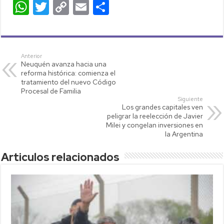
W
T
C
E
C
h
wi
o
m
o
at
tt
p
ail
m
s
er
y
p
Anterior
Neuquén avanza hacia una
A
Li
ar
reforma histórica: comienza el
p
nk
tir
tratamiento del nuevo Código
Procesal de Familia
p
Siguiente
Los grandes capitales ven
peligrar la reelección de Javier
Milei y congelan inversiones en
la Argentina
Articulos relacionados