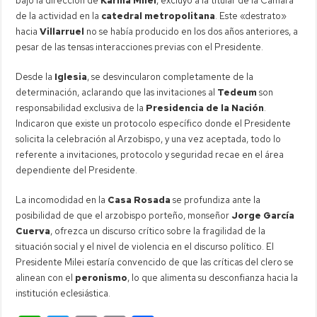
bajo la dirección de
Karina Milei
, excluyó a la titular de la Cámara
de la actividad en la
catedral metropolitana
. Este «destrato»
hacia
Villarruel
no se había producido en los dos años anteriores, a
pesar de las tensas interacciones previas con el Presidente.
Desde la
Iglesia
, se desvincularon completamente de la
determinación, aclarando que las invitaciones al
Tedeum
son
responsabilidad exclusiva de la
Presidencia de la Nación
.
Indicaron que existe un protocolo específico donde el Presidente
solicita la celebración al Arzobispo, y una vez aceptada, todo lo
referente a invitaciones, protocolo y seguridad recae en el área
dependiente del Presidente.
La incomodidad en la
Casa Rosada
se profundiza ante la
posibilidad de que el arzobispo porteño, monseñor
Jorge García
Cuerva
, ofrezca un discurso crítico sobre la fragilidad de la
situación social y el nivel de violencia en el discurso político. El
Presidente Milei estaría convencido de que las críticas del clero se
alinean con el
peronismo
, lo que alimenta su desconfianza hacia la
institución eclesiástica.