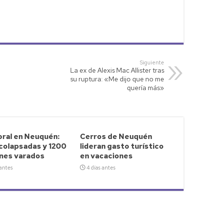
Siguiente
La ex de Alexis Mac Allister tras
su ruptura: «Me dijo que no me
quería más»
ral en Neuquén:
Cerros de Neuquén
 colapsadas y 1200
lideran gasto turístico
nes varados
en vacaciones
 antes
4 días antes