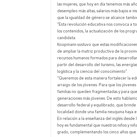
las mujeres, que hoy en día tenemos más añ
desempleo más altas, salarios más bajos e in
que la igualdad de género se alcance tambi
“Esta revolución educativa nos convoca a to
los contenidos, la actualización de los progr
candidata.
Koopmann sostuvo que estas modificaciones 
de ampliar la matriz productiva de la provi
recursos humanos formados para desarrollar
partir del desarrollo del turismo, las energí
logística y la ciencia del conocimiento”.
“Queremos de esta manera fortalecer la educa
arraigo de los jóvenes. Para que los jóvenes
familias no queden fragmentadas y para que l
generaciones más jóvenes. De esto hablam
desarrollo federal y equilibrado, que brin
localidad donde una familia neuquina haya el
En relación a la enseñanza del inglés desde 
hoy es fundamental que nuestros niños y niñ
grado, complementando los cinco años que t