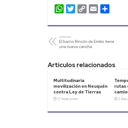
W
T
C
E
C
h
wi
o
m
o
at
tt
p
ail
m
s
er
y
p
Anterior
El barrio Rincón de Emilio tiene
A
Li
ar
una nueva cancha
p
nk
tir
p
Articulos relacionados
Multitudinaria
Tempo
movilización en Neuquén
rutas
contra Ley de Tierras
camio
17 horas antes
2 días