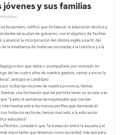
ral alcanza 50.000 millones de dólares en reservas
s jóvenes y sus familias
lrich critica kirchnerismo y cruza con Capitanich
PROVINCIA
aria movilización en Neuquén contra Ley de Tierras
os Koopmann, ratificó que fortalecer la educación técnica y
egalías de Vaca Muerta aumentan ingresos antes de paritaria
rioridades de su plan de gobierno, con el objetivo de facilitar
, y anunció la incorporación del idioma inglés a partir del
de la enseñanza de materias vinculadas a la robótica y a la
edagógico sino que debe ir acompañado por inversión en
argo de los cuatro años de nuestra gestión, vamos a iniciar la
vos”, anticipó el candidato.
 por todos los rincones de nuestra provincia, hemos
 familias: una formación que les permita tener un acceso a su
ue “a esto le sumamos las inquietudes que nos han
es intermedias sobre los nuevos perfiles que demanda el
 con todos los sectores, hemos marcado a la educación
tica educativa”.
 Pechen, consideró que “la transición entre la escuela y el
os más importante que tenemos como sociedad, más aún para