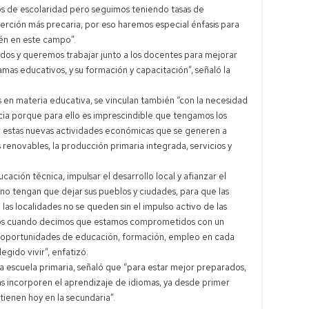
os de escolaridad pero seguimos teniendo tasas de
serción más precaria, por eso haremos especial énfasis para
én en este campo”.
dos y queremos trabajar junto a los docentes para mejorar
amas educativos, y su formación y capacitación”, señaló la
en materia educativa, se vinculan también “con la necesidad
ncia porque para ello es imprescindible que tengamos los
 estas nuevas actividades económicas que se generen a
as renovables, la producción primaria integrada, servicios y
ción técnica, impulsar el desarrollo local y afianzar el
 no tengan que dejar sus pueblos y ciudades, para que las
as localidades no se queden sin el impulso activo de las
os cuando decimos que estamos comprometidos con un
de oportunidades de educación, formación, empleo en cada
egido vivir”, enfatizó.
la escuela primaria, señaló que “para estar mejor preparados,
as incorporen el aprendizaje de idiomas, ya desde primer
ienen hoy en la secundaria”.