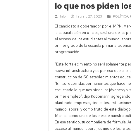
Banco Cent
lo que nos piden lo
Senado: Bul
Info
febrero 27, 2023
POLÍTICA
,
Multitudin
El candidato a gobernador por el MPN, Marc
Neuquén: r
la capacitación en oficios, será una de las p
el acceso de los estudiantes al mundo laboral
primer grado de la escuela primaria, además 
programación.
“Este fortalecimiento no será solamente p
nueva infraestructura y es por eso que a lo l
construcción de 60 establecimientos educati
“En las recorridas permanentes que hacemos
escuchado lo que nos piden los jóvenes y sus
primer empleo”, dijo Koopmann, agregando q
planteado empresas, sindicatos, institucion
mundo laboral y como fruto de este diálogo
técnica como una de los ejes de nuestra polí
En ese sentido, su compañera de fórmula, Ana
acceso al mundo laboral, es uno de los ret