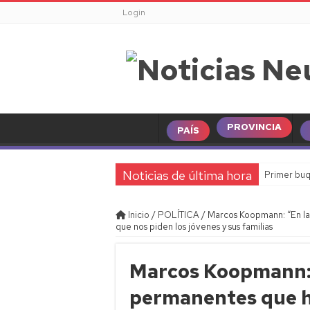
Login
PROVINCIA
PAÍS
Noticias de última hora
Primer buq
Clima en N
Inicio
/
POLÍTICA
/
Marcos Koopmann: “En l
Horóscopo 
que nos piden los jóvenes y sus familias
Familia de 
Marcos Koopmann: 
Día de las 
Mar del Pl
permanentes que 