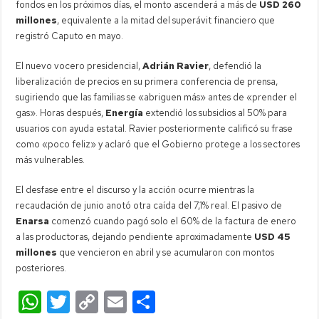
fondos en los próximos días, el monto ascenderá a más de
USD 260
millones
, equivalente a la mitad del superávit financiero que
registró Caputo en mayo.
El nuevo vocero presidencial,
Adrián Ravier
, defendió la
liberalización de precios en su primera conferencia de prensa,
sugiriendo que las familias se «abriguen más» antes de «prender el
gas». Horas después,
Energía
extendió los subsidios al 50% para
usuarios con ayuda estatal. Ravier posteriormente calificó su frase
como «poco feliz» y aclaró que el Gobierno protege a los sectores
más vulnerables.
El desfase entre el discurso y la acción ocurre mientras la
recaudación de junio anotó otra caída del 7,1% real. El pasivo de
Enarsa
comenzó cuando pagó solo el 60% de la factura de enero
a las productoras, dejando pendiente aproximadamente
USD 45
millones
que vencieron en abril y se acumularon con montos
posteriores.
W
T
C
E
C