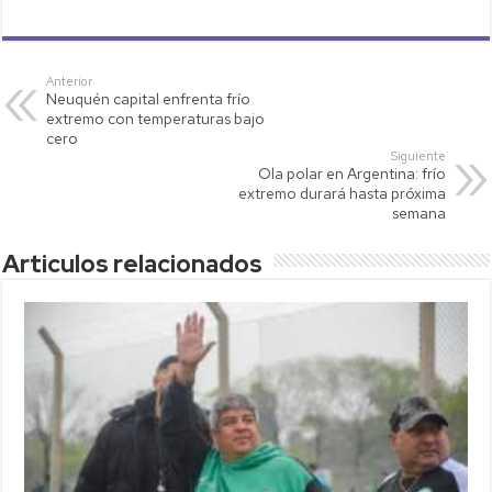
h
wi
o
m
o
at
tt
p
ail
m
s
er
y
p
Anterior
Neuquén capital enfrenta frío
A
Li
ar
extremo con temperaturas bajo
p
nk
tir
cero
Siguiente
p
Ola polar en Argentina: frío
extremo durará hasta próxima
semana
Articulos relacionados