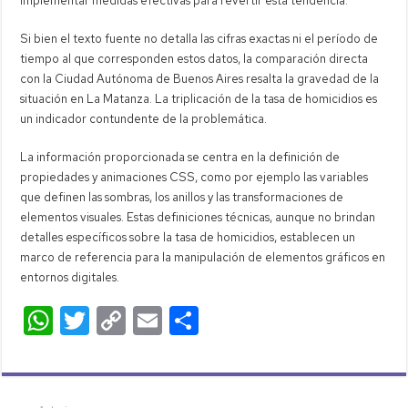
implementar medidas efectivas para revertir esta tendencia.
Si bien el texto fuente no detalla las cifras exactas ni el período de
tiempo al que corresponden estos datos, la comparación directa
con la Ciudad Autónoma de Buenos Aires resalta la gravedad de la
situación en La Matanza. La triplicación de la tasa de homicidios es
un indicador contundente de la problemática.
La información proporcionada se centra en la definición de
propiedades y animaciones CSS, como por ejemplo las variables
que definen las sombras, los anillos y las transformaciones de
elementos visuales. Estas definiciones técnicas, aunque no brindan
detalles específicos sobre la tasa de homicidios, establecen un
marco de referencia para la manipulación de elementos gráficos en
entornos digitales.
W
T
C
E
C
h
wi
o
m
o
at
tt
p
ail
m
s
er
y
p