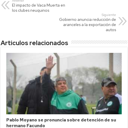
Anterior
El impacto de Vaca Muerta en
A
Li
ar
los clubes neuquinos
p
nk
tir
Siguiente
Gobierno anuncia reducción de
p
aranceles a la exportación de
autos
Articulos relacionados
Pablo Moyano se pronuncia sobre detención de su
hermano Facundo