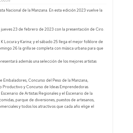
CULOS
orológica: ciclogénesis y tormentas fuertes para este jueves
esta Nacional de la Manzana. En esta edición 2023 vuelve la
ación de tierras: la preocupación del Gobierno por reformas de Milei
n Neuquén: rutas colapsadas y 1200 camiones varados
el jueves 23 de febrero de 2023 con la presentación de Ciro.
ital bajo alerta naranja por lluvia y nevadas
K Locura y Karina; y el sábado 25 llega el mejor folklore de
omingo 26 la grilla se completa con música urbana para que
.
presentará además una selección de los mejores artistas
de Embaladores, Concurso del Peso de la Manzana,
to Productivo y Concurso de Ideas Emprendedoras.
scenario de Artistas Regionales y el Escenario de la
 comidas, parque de diversiones, puestos de artesanos,
merciales y todos los atractivos que cada año elige el