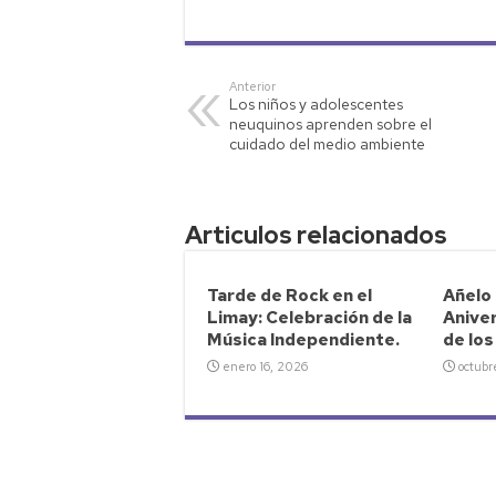
h
wi
o
m
o
at
tt
p
ail
m
s
er
y
p
Anterior
Los niños y adolescentes
A
Li
ar
neuquinos aprenden sobre el
p
nk
tir
cuidado del medio ambiente
p
Articulos relacionados
Tarde de Rock en el
Añelo 
Limay: Celebración de la
Aniver
Música Independiente.
de lo
enero 16, 2026
octubr