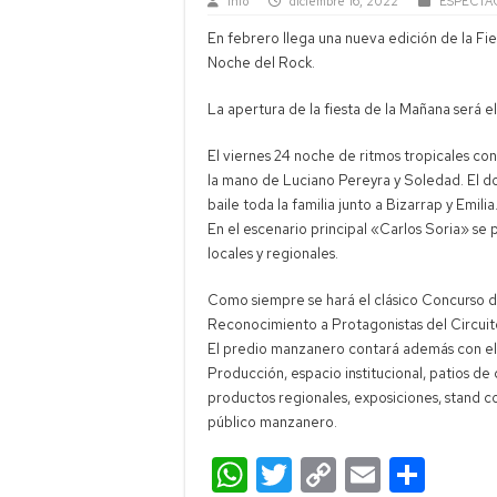
Info
diciembre 16, 2022
ESPECTÁ
Alerta mete
En febrero llega una nueva edición de la Fi
Extranjeriz
Noche del Rock.
Temporal e
La apertura de la fiesta de la Mañana será 
Neuquén cap
El viernes 24 noche de ritmos tropicales con 
la mano de Luciano Pereyra y Soledad. El d
baile toda la familia junto a Bizarrap y Emilia
En el escenario principal «Carlos Soria» se 
locales y regionales.
Como siempre se hará el clásico Concurso 
Reconocimiento a Protagonistas del Circui
El predio manzanero contará además con el E
Producción, espacio institucional, patios de
productos regionales, exposiciones, stand co
público manzanero.
W
T
C
E
C