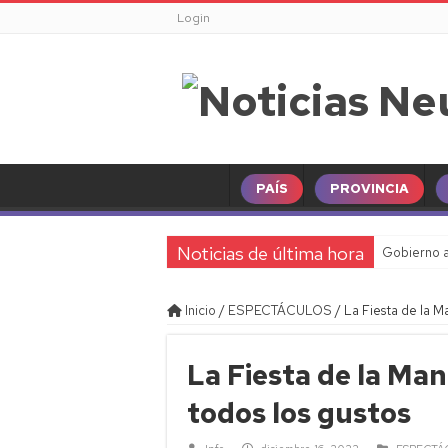
Login
PAÍS
PROVINCIA
Noticias de última hora
Gobierno a
Pampa Ener
Inicio
/
ESPECTÁCULOS
/
La Fiesta de la M
Clima en N
Horóscopo 
La Fiesta de la Man
Juicio por
todos los gustos
Cinco psicó