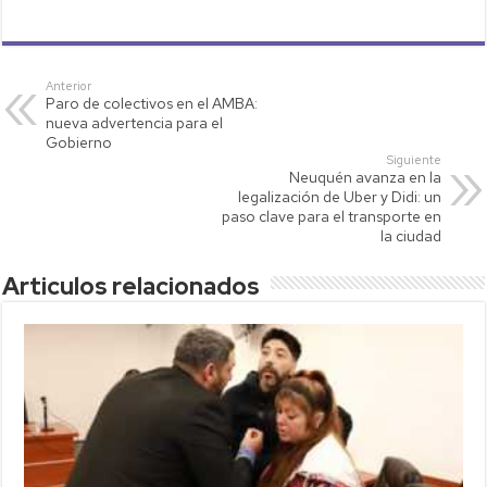
h
wi
o
m
o
at
tt
p
ail
m
s
er
y
p
Anterior
Paro de colectivos en el AMBA:
A
Li
ar
nueva advertencia para el
p
nk
tir
Gobierno
Siguiente
p
Neuquén avanza en la
legalización de Uber y Didi: un
paso clave para el transporte en
la ciudad
Articulos relacionados