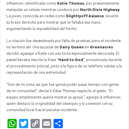
influencer, identificada como
Katie Thomas
, por presuntamente
manipular un celular mientras conducía por
North Dixie Highway
.
La joven, conocida en redes como
Slightlyoff.balance
, levantó
su brazo derecho para mostrar que le faltaba esa mano,
argumentando la imposibilidad del hecho.
La citación fue desestimada por falta de pruebas, pero el incidente
no terminó ahí. Una sucursal de
Dairy Queen
en
Greenacres
decidió agasajar a Katie con una torta especialmente decorada. El
pastel llevaba inscrita la frase “
Hand to God
”, pronunciada durante
el procedimiento policial, junto a la figura de un teléfono celular y la
representación de una extremidad.
“Son de mi zona, así que fue genial poder pasar tiempo con gente
de mi comunidad”, declaró Katie Thomas respecto al gesto. “El
equipo simplemente quería mostrar su apoyo”, agregó la influencer,
quien destacó la originalidad del obsequio y la conexión con su
comunidad local tras el peculiar incidente.
W
T
C
E
C