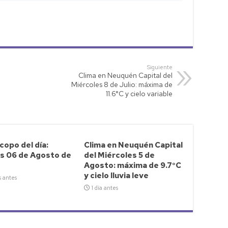
Siguiente
Clima en Neuquén Capital del
Miércoles 8 de Julio: máxima de
11.6°C y cielo variable
opo del día:
Clima en Neuquén Capital
s 06 de Agosto de
del Miércoles 5 de
Agosto: máxima de 9.7°C
y cielo lluvia leve
s antes
1 día antes