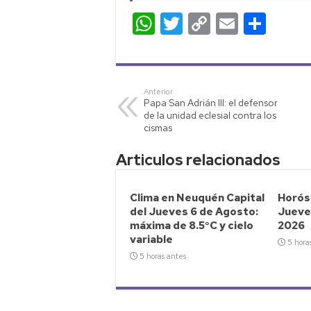
W
T
C
E
C
h
wi
o
m
o
at
tt
p
ail
m
s
er
y
p
Anterior
Papa San Adrián III: el defensor
A
Li
ar
de la unidad eclesial contra los
p
nk
tir
cismas
p
Articulos relacionados
Clima en Neuquén Capital
Horósc
del Jueves 6 de Agosto:
Jueve
máxima de 8.5°C y cielo
2026
variable
5 hora
5 horas antes