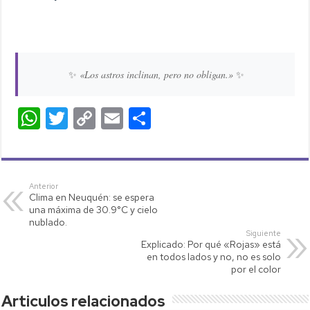
✨
«Los astros inclinan, pero no obligan.»
✨
W
T
C
E
C
h
wi
o
m
o
at
tt
p
ail
m
s
er
y
p
Anterior
Clima en Neuquén: se espera
A
Li
ar
una máxima de 30.9°C y cielo
p
nk
tir
nublado.
Siguiente
p
Explicado: Por qué «Rojas» está
en todos lados y no, no es solo
por el color
Articulos relacionados