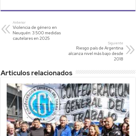
h
wi
o
m
o
at
tt
p
ail
m
s
er
y
p
Anterior
Violencia de género en
A
Li
ar
Neuquén: 3.500 medidas
p
nk
tir
cautelares en 2025
Siguiente
p
Riesgo país de Argentina
alcanza nivel más bajo desde
2018
Articulos relacionados