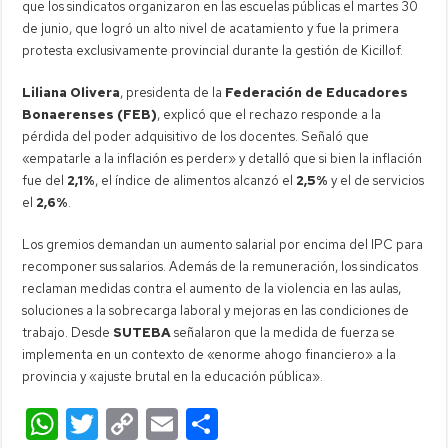
que los sindicatos organizaron en las escuelas públicas el martes 30
de junio, que logró un alto nivel de acatamiento y fue la primera
protesta exclusivamente provincial durante la gestión de Kicillof.
Liliana Olivera
, presidenta de la
Federación de Educadores
Bonaerenses (FEB)
, explicó que el rechazo responde a la
pérdida del poder adquisitivo de los docentes. Señaló que
«empatarle a la inflación es perder» y detalló que si bien la inflación
fue del
2,1%
, el índice de alimentos alcanzó el
2,5%
y el de servicios
el
2,6%
.
Los gremios demandan un aumento salarial por encima del IPC para
recomponer sus salarios. Además de la remuneración, los sindicatos
reclaman medidas contra el aumento de la violencia en las aulas,
soluciones a la sobrecarga laboral y mejoras en las condiciones de
trabajo. Desde
SUTEBA
señalaron que la medida de fuerza se
implementa en un contexto de «enorme ahogo financiero» a la
provincia y «ajuste brutal en la educación pública».
W
T
C
E
C