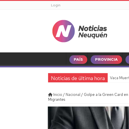
Login
PAÍS
PROVINCIA
Noticias de última hora
Vaca Muert
Inicio
/
Nacional
/
Golpe a la Green Card en
Migrantes