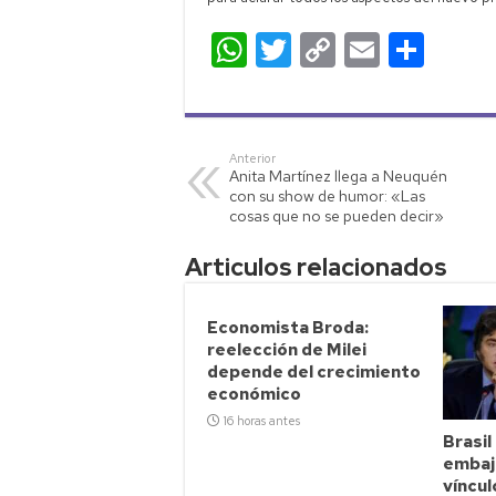
W
T
C
E
C
h
wi
o
m
o
at
tt
p
ail
m
s
er
y
p
Anterior
Anita Martínez llega a Neuquén
A
Li
ar
con su show de humor: «Las
p
nk
tir
cosas que no se pueden decir»
p
Articulos relacionados
Economista Broda:
reelección de Milei
depende del crecimiento
económico
16 horas antes
Brasil
embaja
víncul