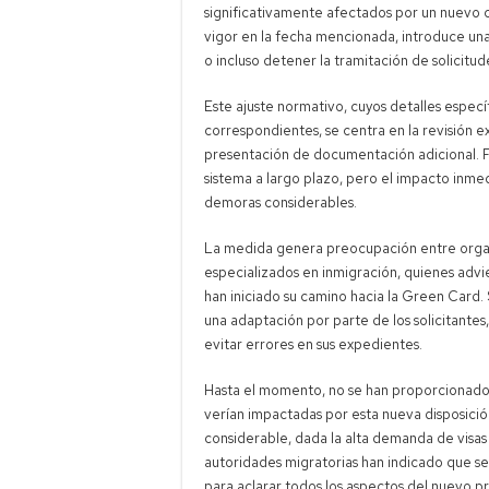
significativamente afectados por un nuevo 
vigor en la fecha mencionada, introduce una
o incluso detener la tramitación de solicitud
Este ajuste normativo, cuyos detalles especí
correspondientes, se centra en la revisión ex
presentación de documentación adicional. Fue
sistema a largo plazo, pero el impacto inmed
demoras considerables.
La medida genera preocupación entre orga
especializados en inmigración, quienes advi
han iniciado su camino hacia la Green Card
una adaptación por parte de los solicitantes
evitar errores en sus expedientes.
Hasta el momento, no se han proporcionado c
verían impactadas por esta nueva disposició
considerable, dada la alta demanda de visas 
autoridades migratorias han indicado que s
para aclarar todos los aspectos del nuevo 