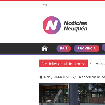
Login
PAÍS
PROVINCIA
Noticias de última hora
Primer buq
Inicio
/
MUNICIPALES
/
Fin de semana hela