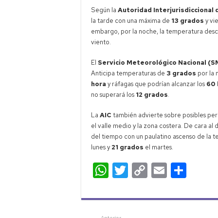
Según la
Autoridad Interjurisdiccional
la tarde con una máxima de
13 grados
y vi
embargo, por la noche, la temperatura des
viento.
El
Servicio Meteorológico Nacional (
Anticipa temperaturas de
3 grados
por la 
hora
y ráfagas que podrían alcanzar los
60 
no superará los
12 grados
.
La
AIC
también advierte sobre posibles perí
el valle medio y la zona costera. De cara a
del tiempo con un paulatino ascenso de la 
lunes y
21 grados
el martes.
W
T
C
E
C
h
wi
o
m
o
at
tt
p
ail
m
s
er
y
p