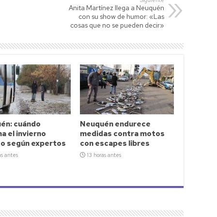
Siguiente
Anita Martínez llega a Neuquén
con su show de humor: «Las
cosas que no se pueden decir»
én: cuándo
Neuquén endurece
a el invierno
medidas contra motos
so según expertos
con escapes libres
as antes
13 horas antes