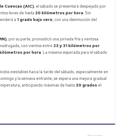
 de Cuencas (AIC)
, el sábado se presentará despejado por
entos leves de hasta
20 kilómetros por hora
. Sin
cenderá a
1 grado bajo cero
, con una disminución del
SMN)
, por su parte, pronosticó una jornada fría y ventosa.
madrugada, con vientos entre
23 y 31 kilómetros por
kilómetros por hora
. La máxima esperada para el sábado
odos inestables hacia la tarde del sábado, especialmente en
l domingo y la semana entrante, se espera una mejora gradual
temperatura, anticipando máximas de hasta
20 grados
el