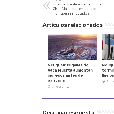
Anterior
Incendio frente al municipio de
A
Li
ar
Chos Malal: tres empleados
p
nk
tir
municipales imputados
p
Articulos relacionados
Neuquén: regalías de
Neuqu
Vaca Muerta aumentan
termin
ingresos antes de
lluvio
paritaria
13 hor
13 horas antes
Deja una respuesta