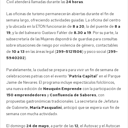
Civil atenderá llamadas durante las
24 horas
.
Las oficinas de turismo permanecerán abiertas durante el fin de
semana largo, ofreciendo actividades guiadas. La oficina del centro
y la ubicada en la ETON funcionarán de
8 a 20
, la del puente de
8 a
19
, y la del balneario Gustavo Fahler de
8.30 a 19
. Por su parte, la
subsecretaría de las Mujeres dispondrá de guardias para consultas
sobre situaciones de riesgo por violencia de género, contactables
de
10 a 13
en las áreas legal (
299-5121506
) y psico social (
299-
5940202
).
Paralelamente, la ciudad se prepara para vivir un fin de semana de
celebraciones patrias con el evento “
Patria Capital
” en el Parque
Jaime de Nevares. El programa incluye espectáculos folclóricos,
una nueva edición de
Neuquén Emprende
con la participación de
150 emprendedores
y
Confluencia de Sabores
, con
propuestas gastronómicas tradicionales. La secretaria de Jefatura
de Gabinete,
María Pasqualini
, anticipó que se espera «un fin de
semana con mucha actividad».
El domingo
24 de mayo
, a partir de las
12
, el Autovac y el Autocan