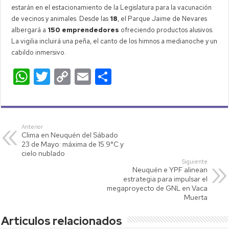
estarán en el estacionamiento de la Legislatura para la vacunación
de vecinos y animales. Desde las
18
, el Parque Jaime de Nevares
albergará a
150 emprendedores
ofreciendo productos alusivos.
La vigilia incluirá una peña, el canto de los himnos a medianoche y un
cabildo inmersivo.
W
T
C
E
C
h
wi
o
m
o
at
tt
p
ail
m
s
er
y
p
Anterior
Clima en Neuquén del Sábado
A
Li
ar
23 de Mayo: máxima de 15.9°C y
p
nk
tir
cielo nublado
Siguiente
p
Neuquén e YPF alinean
estrategia para impulsar el
megaproyecto de GNL en Vaca
Muerta
Articulos relacionados