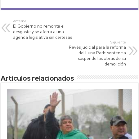
h
wi
o
m
o
at
tt
p
ail
m
s
er
y
p
Anterior
El Gobierno no remonta el
A
Li
ar
desgaste y se aferra a una
p
nk
tir
agenda legislativa sin certezas
Siguiente
p
Revés judicial para la reforma
del Luna Park: sentencia
suspende las obras de su
demolición
Articulos relacionados