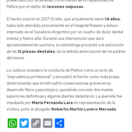
presentado por la defensa, confirmando así la culpabilidad de
Pellice por el delito de
lesiones culposas
.
El hecho ocurrió en 2017. El niño, que actualmente tiene
14 años
,
había sido atendido previamente en el Hospital Rawson y estuvo
internado en el Sanatorio Argentino por un cuadro de dolor dental
intenso y fiebre alta. Durante una intervención que duró
aproximadamente una hora, la odontóloga procedió a la extracción
de las
12 piezas dentales
, sin la debida autorización de los padres
del menor.
La Justicia consideró la conducta de Pellice como un acto de
“imprudencia profesional” y encuadró el hecho como mala praxis,
determinando que el niño sufrió consecuencias graves en su
desarrollo físico y psicológico, quedando con solo dos muelas
superiores definitivas y algunos dientes delanteros. La querella fue
impulsada por
María Fernanda Lara
en representación de la
víctima, junto al abogado
Roberto Martín Lucero Mercado
.
W
T
C
E
C