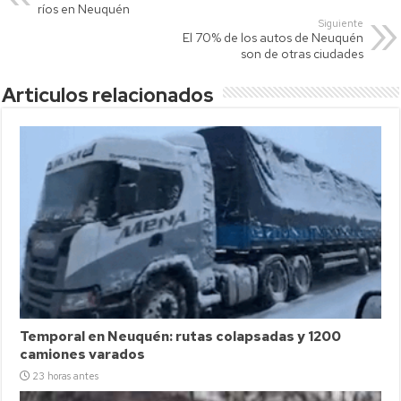
p
nk
tir
ríos en Neuquén
Siguiente
p
El 70% de los autos de Neuquén
son de otras ciudades
Articulos relacionados
Temporal en Neuquén: rutas colapsadas y 1200
camiones varados
23 horas antes