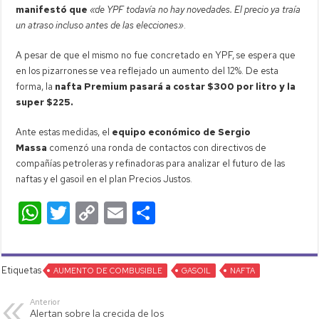
manifestó que
«de YPF todavía no hay novedades. El precio ya traía
un atraso incluso antes de las elecciones»
.
A pesar de que el mismo no fue concretado en YPF, se espera que
en los pizarrones se vea reflejado un aumento del 12%. De esta
forma, la
nafta Premium pasará a costar $300 por litro y la
super $225.
Ante estas medidas, el
equipo económico de Sergio
Massa
comenzó una ronda de contactos con directivos de
compañías petroleras y refinadoras para analizar el futuro de las
naftas y el gasoil en el plan Precios Justos.
W
T
C
E
C
h
wi
o
m
o
at
tt
p
ail
m
Etiquetas
s
AUMENTO DE COMBUSIBLE
er
y
p
GASOIL
NAFTA
A
Li
ar
Anterior
Alertan sobre la crecida de los