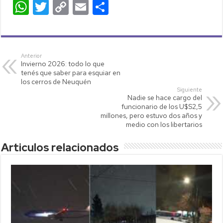
W
T
C
E
C
h
wi
o
m
o
at
tt
p
ail
m
s
er
y
p
Anterior
Invierno 2026: todo lo que
A
Li
ar
tenés que saber para esquiar en
p
nk
tir
los cerros de Neuquén
Siguiente
p
Nadie se hace cargo del
funcionario de los U$S2,5
millones, pero estuvo dos años y
medio con los libertarios
Articulos relacionados