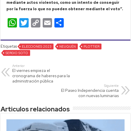
mediante actos violentos, como un intento de conseguir
por la fuerza lo que no pueden obtener mediante el voto”.
W
T
C
E
C
h
wi
o
m
o
at
tt
p
ail
m
Etiquetas
s
ELECCIONES 2023
er
y
NEUQUÉN
p
PLOTTIER
SERGIO SOTO
A
Li
ar
p
nk
tir
Anterior
El viernes empieza el
p
cronograma de haberes para la
administración pública
Siguiente
El Paseo Independencia cuenta
con nuevas luminarias
Articulos relacionados