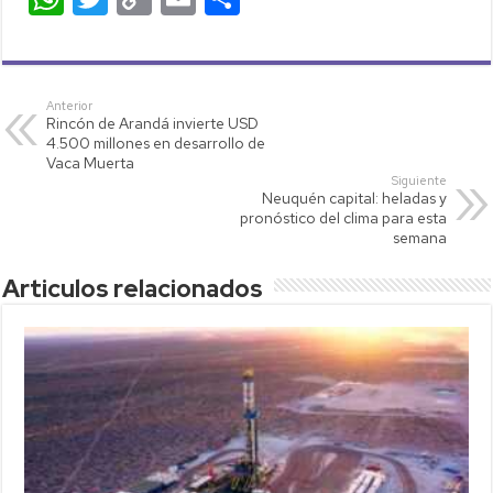
h
wi
o
m
o
at
tt
p
ail
m
s
er
y
p
Anterior
Rincón de Arandá invierte USD
A
Li
ar
4.500 millones en desarrollo de
p
nk
tir
Vaca Muerta
Siguiente
p
Neuquén capital: heladas y
pronóstico del clima para esta
semana
Articulos relacionados