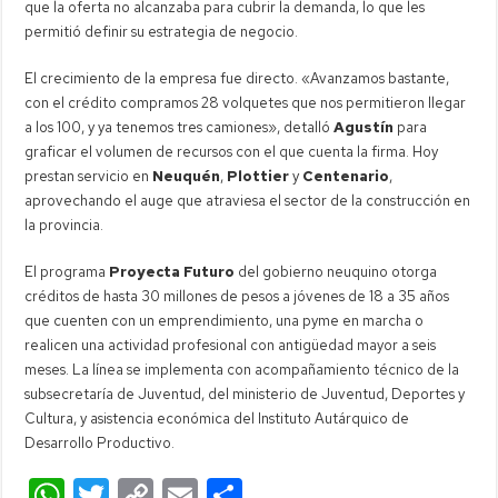
que la oferta no alcanzaba para cubrir la demanda, lo que les
permitió definir su estrategia de negocio.
El crecimiento de la empresa fue directo. «Avanzamos bastante,
con el crédito compramos 28 volquetes que nos permitieron llegar
a los 100, y ya tenemos tres camiones», detalló
Agustín
para
graficar el volumen de recursos con el que cuenta la firma. Hoy
prestan servicio en
Neuquén
,
Plottier
y
Centenario
,
aprovechando el auge que atraviesa el sector de la construcción en
la provincia.
El programa
Proyecta Futuro
del gobierno neuquino otorga
créditos de hasta 30 millones de pesos a jóvenes de 18 a 35 años
que cuenten con un emprendimiento, una pyme en marcha o
realicen una actividad profesional con antigüedad mayor a seis
meses. La línea se implementa con acompañamiento técnico de la
subsecretaría de Juventud, del ministerio de Juventud, Deportes y
Cultura, y asistencia económica del Instituto Autárquico de
Desarrollo Productivo.
W
T
C
E
C