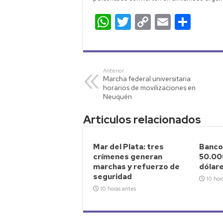
W
T
C
E
C
h
wi
o
m
o
at
tt
p
ail
m
s
er
y
p
Anterior
Marcha federal universitaria:
A
Li
ar
horarios de movilizaciones en
p
nk
tir
Neuquén
p
Articulos relacionados
Mar del Plata: tres
Banco
crímenes generan
50.00
marchas y refuerzo de
dólar
seguridad
10 hor
10 horas antes