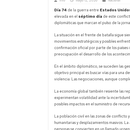
Info
mayo 12, 2026
Nacional
Día 74
de la guerra entre
Estados Unido
elevada en el
séptimo día
de este conflict
diplomáticas que marcan el pulso de la jorn
La situación en el frente de batalla sigue s
movimientos estratégicos y posibles enfrenta
confirmación oficial por parte de los paíse
preocupación el desarrollo de los acontecim
En el ámbito diplomático, se suceden las ges
objetivo principal es buscar vías para una d
violencia. Las negociaciones, aunque comple
La economía global también resiente las re
experimentan volatilidad ante la incertidum
posibles impactos en el suministro de recurs
La población civil en las zonas de conflicto 
humanitarias y desplazamientos masivos. La 
personas se convierten en un llamado urgent