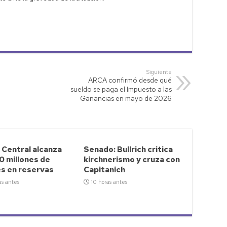
Siguiente
ARCA confirmó desde qué
sueldo se paga el Impuesto a las
Ganancias en mayo de 2026
 Central alcanza
Senado: Bullrich critica
0 millones de
kirchnerismo y cruza con
es en reservas
Capitanich
as antes
10 horas antes