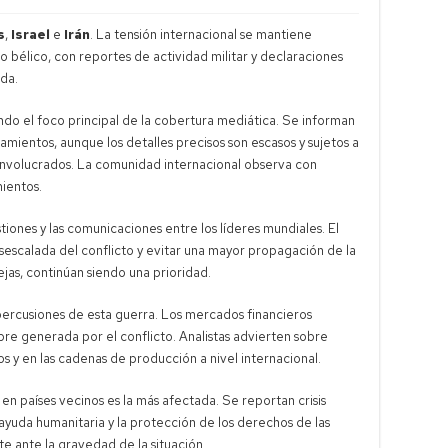
s
,
Israel
e
Irán
. La tensión internacional se mantiene
o bélico, con reportes de actividad militar y declaraciones
ada.
iendo el foco principal de la cobertura mediática. Se informan
mientos, aunque los detalles precisos son escasos y sujetos a
s involucrados. La comunidad internacional observa con
ientos.
tiones y las comunicaciones entre los líderes mundiales. El
esescalada del conflicto y evitar una mayor propagación de la
jas, continúan siendo una prioridad.
percusiones de esta guerra. Los mercados financieros
bre generada por el conflicto. Analistas advierten sobre
os y en las cadenas de producción a nivel internacional.
y en países vecinos es la más afectada. Se reportan crisis
ayuda humanitaria y la protección de los derechos de las
e ante la gravedad de la situación.