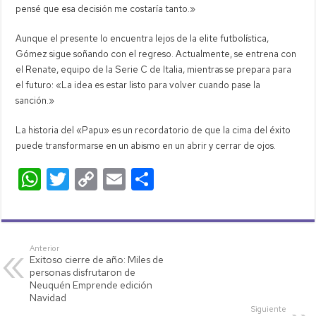
pensé que esa decisión me costaría tanto.»
Aunque el presente lo encuentra lejos de la elite futbolística,
Gómez sigue soñando con el regreso. Actualmente, se entrena con
el Renate, equipo de la Serie C de Italia, mientras se prepara para
el futuro: «La idea es estar listo para volver cuando pase la
sanción.»
La historia del «Papu» es un recordatorio de que la cima del éxito
puede transformarse en un abismo en un abrir y cerrar de ojos.
W
T
C
E
C
h
wi
o
m
o
at
tt
p
ail
m
s
er
y
p
Anterior
Exitoso cierre de año: Miles de
A
Li
ar
personas disfrutaron de
p
nk
tir
Neuquén Emprende edición
Navidad
p
Siguiente