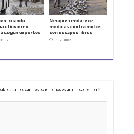
én: cuándo
Neuquén endurece
a el invierno
medidas contra motos
so según expertos
con escapes libres
 antes
1 hora antes
publicada.
Los campos obligatorios están marcados con
*