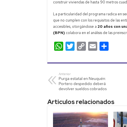
construir viviendas de hasta 90 metros cuad
La particularidad del programa radica en se
que no cumplen con los requisitos de las enti
accesibles, otorgándose a
20 años con un
(BPN)
colabora en el análisis de las preins
W
T
C
E
C
h
wi
o
m
o
at
tt
p
ail
m
s
er
y
p
Anterior
Purga estatal en Neuquén:
A
Li
ar
Portero despedido deberá
p
nk
tir
devolver sueldos cobrados
p
Articulos relacionados