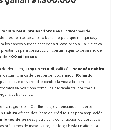
 registra
2400 preinscriptos
en su primer mes de
 de crédito hipotecario no bancario para que neuquinos y
ara los bancos puedan acceder a su casa propia. La iniciativa,
r préstamos para construcción con un requisito de salario de
al de
400 mil pesos
.
cia de Neuquén,
Tanya Bertoldi
, calificó a
Neuquén Habita
ra los cuatro años de gestión del gobernador
Rolando
pública que de verdad le cambia la vida a las familias
programa se posiciona como una herramienta intermedia
exigencias bancarias.
en la región de la Confluencia, evidenciando la fuerte
n Habita
ofrece dos líneas de crédito: una para ampliación
millones de pesos
, y otra para construcción de cero, que
 los préstamos de mayor valor, se otorga hasta un año para