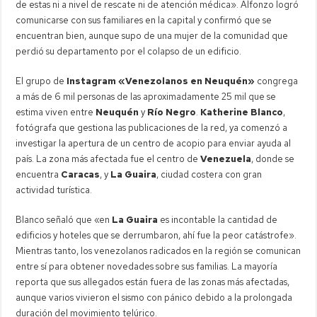
de estas ni a nivel de rescate ni de atención médica». Alfonzo logró
comunicarse con sus familiares en la capital y confirmó que se
encuentran bien, aunque supo de una mujer de la comunidad que
perdió su departamento por el colapso de un edificio.
El grupo de
Instagram «Venezolanos en Neuquén»
congrega
a más de 6 mil personas de las aproximadamente 25 mil que se
estima viven entre
Neuquén
y
Río Negro
.
Katherine Blanco
,
fotógrafa que gestiona las publicaciones de la red, ya comenzó a
investigar la apertura de un centro de acopio para enviar ayuda al
país. La zona más afectada fue el centro de
Venezuela
, donde se
encuentra
Caracas
, y
La Guaira
, ciudad costera con gran
actividad turística.
Blanco señaló que «en
La Guaira
es incontable la cantidad de
edificios y hoteles que se derrumbaron, ahí fue la peor catástrofe».
Mientras tanto, los venezolanos radicados en la región se comunican
entre sí para obtener novedades sobre sus familias. La mayoría
reporta que sus allegados están fuera de las zonas más afectadas,
aunque varios vivieron el sismo con pánico debido a la prolongada
duración del movimiento telúrico.