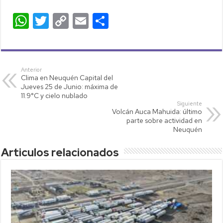
W
T
C
E
C
h
wi
o
m
o
at
tt
p
ail
m
s
er
y
p
Anterior
Clima en Neuquén Capital del
A
Li
ar
Jueves 25 de Junio: máxima de
p
nk
tir
11.9°C y cielo nublado
Siguiente
p
Volcán Auca Mahuida: último
parte sobre actividad en
Neuquén
Articulos relacionados