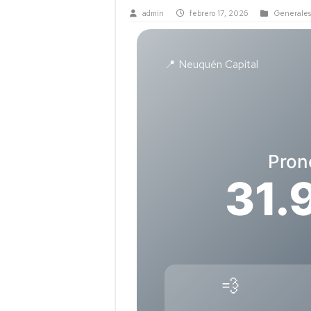
admin
febrero 17, 2026
Generales
📍 Neuquén Capital
Pronó
31.
💨