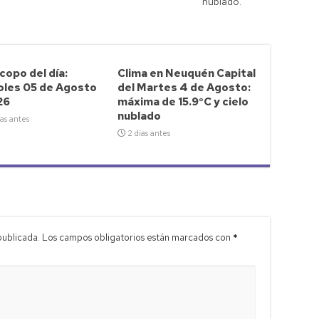
nublado.
opo del día:
Clima en Neuquén Capital
oles 05 de Agosto
del Martes 4 de Agosto:
26
máxima de 15.9°C y cielo
nublado
as antes
2 días antes
publicada.
Los campos obligatorios están marcados con
*