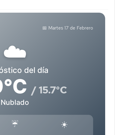
📅 Martes 17 de Febrero
☁️
stico del día
9°C
/ 15.7°C
Nublado
☔
☀️