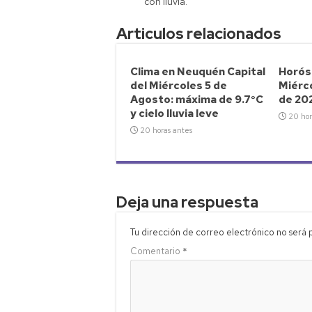
p
nk
tir
con lluvia.
p
Articulos relacionados
Clima en Neuquén Capital
Horósc
del Miércoles 5 de
Miérc
Agosto: máxima de 9.7°C
de 20
y cielo lluvia leve
20 hor
20 horas antes
Deja una respuesta
Tu dirección de correo electrónico no será 
Comentario
*