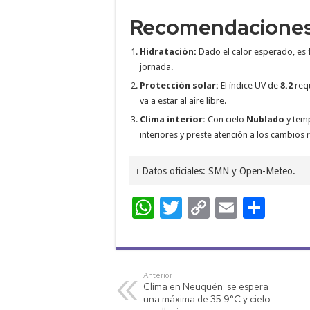
Recomendacione
Hidratación:
Dado el calor esperado, es 
jornada.
Protección solar:
El índice UV de
8.2
requ
va a estar al aire libre.
Clima interior:
Con cielo
Nublado
y tem
interiores y preste atención a los cambios
ℹ️ Datos oficiales: SMN y Open-Meteo.
W
T
C
E
C
h
wi
o
m
o
at
tt
p
ail
m
s
er
y
p
Anterior
Clima en Neuquén: se espera
A
Li
ar
una máxima de 35.9°C y cielo