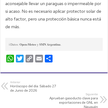
aconsejable llevar un paraguas o impermeable por
si acaso. No es necesario aplicar protector solar de
alto factor, pero una protección básica nunca está
de más.
Open-Meteo
SMN Argentina
ℹ️ Datos:
y
.
W
T
C
E
C
h
wi
o
m
o
at
tt
p
ail
m
s
er
y
p
Anterior
Horóscopo del día: Sábado 27
A
Li
ar
de Junio de 2026
p
nk
tir
Siguiente
Aprueban gasoducto clave para
p
exportaciones de GNL en
Neuquén