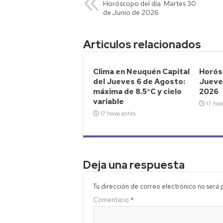
Horóscopo del día: Martes 30
A
Li
ar
de Junio de 2026
p
nk
tir
p
Articulos relacionados
Clima en Neuquén Capital
Horósc
del Jueves 6 de Agosto:
Jueve
máxima de 8.5°C y cielo
2026
variable
17 hor
17 horas antes
Deja una respuesta
Tu dirección de correo electrónico no será 
Comentario
*