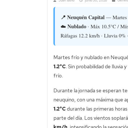
Juan Bono
junio 30, 2026
Genera
📍 Neuquén Capital
— Martes 
Nublado
☁️
· Máx 10.5°C / Mín
Ráfagas 12.2 km/h · Lluvia 0% 
Martes frío y nublado en Neuqu
1.2°C
. Sin probabilidad de lluvia
frío.
Durante la jornada se esperan te
neuquino, con una máxima que a
1.2°C
durante las primeras horas
parte del día. Los vientos sopla
km/h
, intensificando la sensaci