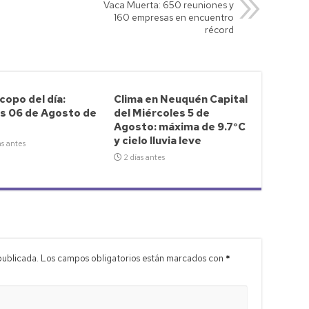
Vaca Muerta: 650 reuniones y
160 empresas en encuentro
récord
opo del día:
Clima en Neuquén Capital
s 06 de Agosto de
del Miércoles 5 de
Agosto: máxima de 9.7°C
y cielo lluvia leve
as antes
2 días antes
publicada.
Los campos obligatorios están marcados con
*