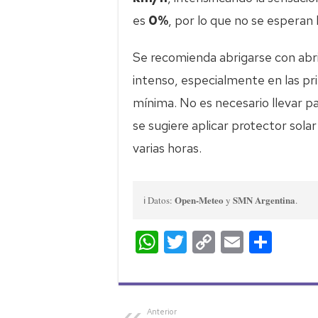
es
0%
, por lo que no se esperan l
Se recomienda abrigarse con abri
intenso, especialmente en las pri
mínima. No es necesario llevar p
se sugiere aplicar protector sola
varias horas.
Open-Meteo
SMN Argentina
ℹ️ Datos:
y
.
W
T
C
E
C
h
wi
o
m
o
at
tt
p
ail
m
s
er
y
p
Anterior