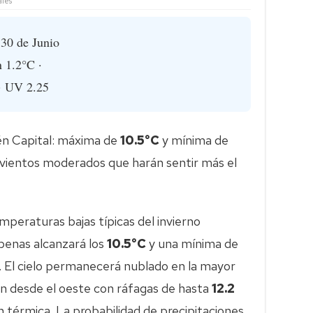
les
30 de Junio
 1.2°C ·
· UV 2.25
én Capital: máxima de
10.5°C
y mínima de
 y vientos moderados que harán sentir más el
mperaturas bajas típicas del invierno
penas alcanzará los
10.5°C
y una mínima de
. El cielo permanecerá nublado en la mayor
rán desde el oeste con ráfagas de hasta
12.2
ón térmica. La probabilidad de precipitaciones