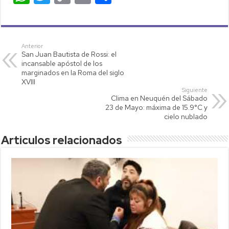
h
wi
o
m
o
at
tt
p
ail
m
s
er
y
p
Anterior
San Juan Bautista de Rossi: el
A
Li
ar
incansable apóstol de los
p
nk
tir
marginados en la Roma del siglo
XVIII
p
Siguiente
Clima en Neuquén del Sábado
23 de Mayo: máxima de 15.9°C y
cielo nublado
Articulos relacionados