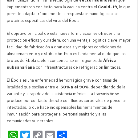
están utilizando la misma tecnología de
vector adenoviral
que
implementaron con éxito para la vacuna contra el
Covid-19
, lo que
permite adaptar rápidamente la respuesta inmunológica a las
proteínas específicas del virus del Ébola.
El objetivo principal de esta nueva formulación es ofrecer una
protección eficaz y duradera, con una ventaja logística clave: mayor
facilidad de fabricación a gran escala y mejores condiciones de
almacenamiento y distribución. Esto es fundamental dado que los
brotes de Ébola suelen concentrarse en regiones de
África
subsahariana
con infraestructuras de refrigeración limitadas.
El Ébola es una enfermedad hemorrágica grave con tasas de
letalidad que oscilan entre el
50% y el 90%
, dependiendo de la
variante y la rapidez de la asistencia médica. La transmisión se
produce por contacto directo con fluidos corporales de personas
infectadas, lo que hace indispensables las herramientas de
inmunización para proteger al personal sanitario y a las
comunidades vulnerables.
W
T
C
E
C