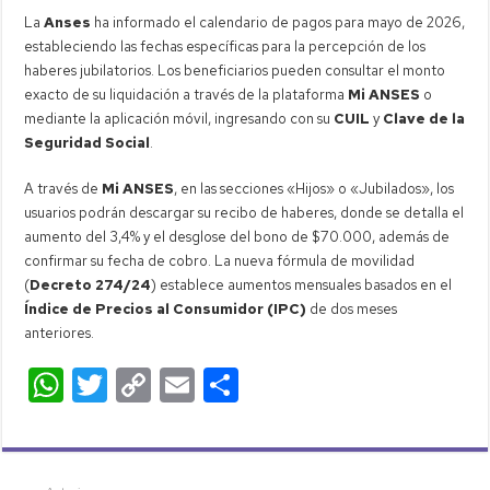
La
Anses
ha informado el calendario de pagos para mayo de 2026,
estableciendo las fechas específicas para la percepción de los
haberes jubilatorios. Los beneficiarios pueden consultar el monto
exacto de su liquidación a través de la plataforma
Mi ANSES
o
mediante la aplicación móvil, ingresando con su
CUIL
y
Clave de la
Seguridad Social
.
A través de
Mi ANSES
, en las secciones «Hijos» o «Jubilados», los
usuarios podrán descargar su recibo de haberes, donde se detalla el
aumento del 3,4% y el desglose del bono de $70.000, además de
confirmar su fecha de cobro. La nueva fórmula de movilidad
(
Decreto 274/24
) establece aumentos mensuales basados en el
Índice de Precios al Consumidor (IPC)
de dos meses
anteriores.
W
T
C
E
C
h
wi
o
m
o
at
tt
p
ail
m
s
er
y
p