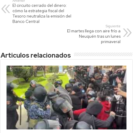
Anterior
El circuito cerrado del dinero:
A
Li
ar
cómo la estrategia fiscal del
p
nk
tir
Tesoro neutraliza la emisión del
Banco Central
p
Siguiente
El martes llega con aire frío a
Neuquén tras un lunes
primaveral
Articulos relacionados