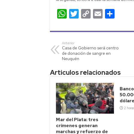
W
T
C
E
C
h
wi
o
m
o
at
tt
p
ail
m
s
er
y
p
Anterior
Casa de Gobierno será centro
A
Li
ar
de donación de sangre en
p
nk
tir
Neuquén
p
Articulos relacionados
Banco
50.00
dólar
2 hora
Mar del Plata: tres
crímenes generan
marchas y refuerzo de