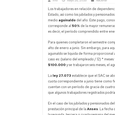
Info
mayo 26, 2026
Nacional
Los trabajadores en relación de dependencia
Estado, así como los jubilados y pensionados
medio
aguinaldo
del año. Este pago, con
corresponde al
50%
de la mayor remuneraci
es decir, el período comprendido entre ene
Para quienes completaron el semestre comple
alto de enero a junio. Sin embargo, para aqu
aguinaldo se liquida de forma proporcional 
caso es: (salario del empleado / 12) * meses 
$100.000
y se trabajaron seis meses, el a
La
ley 27.073
establece que el SAC se abon
cuota correspondiente a junio tiene como fe
cuentan con un período de gracia de cuatro dí
que algunos trabajadores registrados podría
En el caso de los jubilados y pensionados del
prestación principal de la
Anses
. La fecha 
la segunda, tercera o cuarta semana del mes