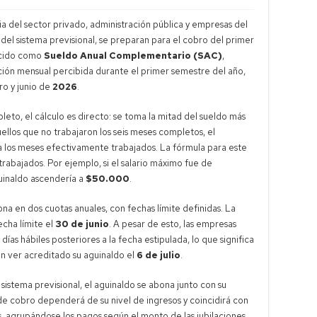
 del sector privado, administración pública y empresas del
 del sistema previsional, se preparan para el cobro del primer
ocido como
Sueldo Anual Complementario (SAC)
,
ón mensual percibida durante el primer semestre del año,
ro y junio de
2026
.
to, el cálculo es directo: se toma la mitad del sueldo más
ellos que no trabajaron los seis meses completos, el
a los meses efectivamente trabajados. La fórmula para este
trabajados. Por ejemplo, si el salario máximo fue de
guinaldo ascendería a
$50.000
.
a en dos cuotas anuales, con fechas límite definidas. La
cha límite el
30 de junio
. A pesar de esto, las empresas
as hábiles posteriores a la fecha estipulada, lo que significa
n ver acreditado su aguinaldo el
6 de julio
.
 sistema previsional, el aguinaldo se abona junto con su
de cobro dependerá de su nivel de ingresos y coincidirá con
, agrupándose los pagos según el monto de las jubilaciones.