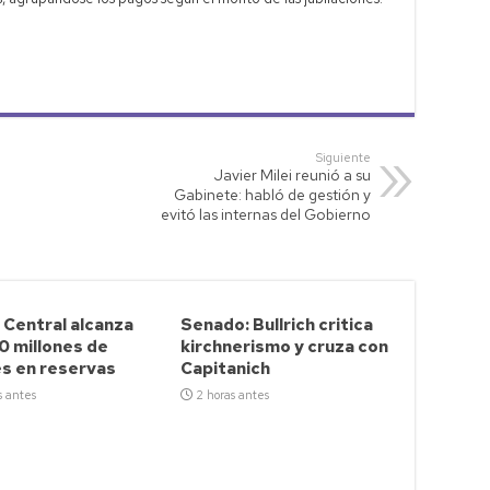
Siguiente
Javier Milei reunió a su
Gabinete: habló de gestión y
evitó las internas del Gobierno
 Central alcanza
Senado: Bullrich critica
0 millones de
kirchnerismo y cruza con
es en reservas
Capitanich
s antes
2 horas antes