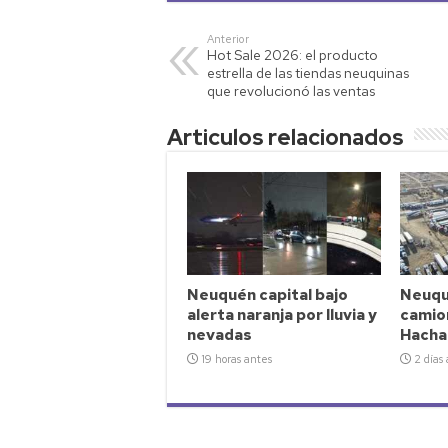
at
tt
p
ail
m
s
er
y
p
Anterior
Hot Sale 2026: el producto
A
Li
ar
estrella de las tiendas neuquinas
p
nk
tir
que revolucionó las ventas
p
Articulos relacionados
Neuquén capital bajo
Neuqué
alerta naranja por lluvia y
camio
nevadas
Hacha
19 horas antes
2 días