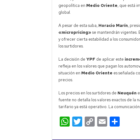
geopolítica en
Medio Oriente
, que está 
global.
A pesar de esta suba,
Horacio Marín
, pres
«micropricing»
se mantendrán vigentes. Es
y ofrecer cierta estabilidad a los consumido
los surtidores.
La decisión de
YPF
de aplicar este
increm
refleja en los valores que pagan los automovi
situación en
Medio Oriente
es señalada co
precios.
Los precios en los surtidores de
Neuquén
e
fuente no detalla los valores exactos de la n
tarifario ya está operativo. La comunicación
W
T
C
E
C
h
wi
o
m
o