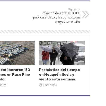
Siguiente
Inflación de abril: el INDEC
publica el dato y las consultoras
proyectan el año
n: liberaron 150
Pronóstico del tiempo
nes en Paso Pino
en Neuquén: lluvia y
do
viento esta semana
 antes
3 días antes