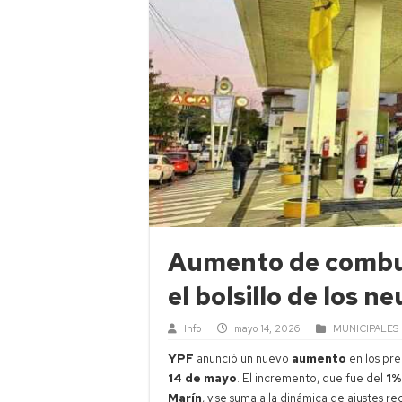
Aumento de combus
el bolsillo de los n
Info
mayo 14, 2026
MUNICIPALES
YPF
anunció un nuevo
aumento
en los pre
14 de mayo
. El incremento, que fue del
1%
Marín
, y se suma a la dinámica de ajustes r