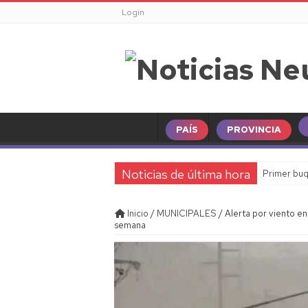
Login
PAÍS
PROVINCIA
Noticias de última hora
Primer buq
Inicio
/
MUNICIPALES
/
Alerta por viento e
semana