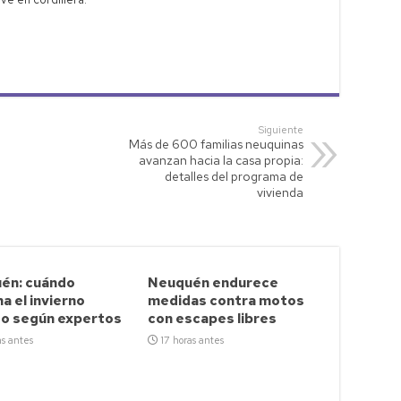
Siguiente
Más de 600 familias neuquinas
avanzan hacia la casa propia:
detalles del programa de
vivienda
én: cuándo
Neuquén endurece
a el invierno
medidas contra motos
so según expertos
con escapes libres
as antes
17 horas antes