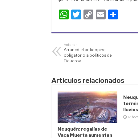
W
T
C
E
C
h
wi
o
m
o
at
tt
p
ail
m
s
er
y
p
Anterior
Arrancó el antidoping
A
Li
ar
obligatorio a políticos de
p
nk
tir
Figueroa
p
Articulos relacionados
Neuqu
termin
lluvio
17 hor
Neuquén: regalías de
Vaca Muerta aumentan