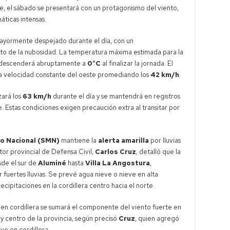
le, el sábado se presentará con un protagonismo del viento,
áticas intensas.
ayormente despejado durante el día, con un
to de la nubosidad. La temperatura máxima estimada para la
a descenderá abruptamente a
0°C
al finalizar la jornada. El
una velocidad constante del oeste promediando los
42 km/h
.
zará los
63 km/h
durante el día y se mantendrá en registros
. Estas condiciones exigen precaución extra al transitar por
o Nacional (SMN)
mantiene la
alerta amarilla
por lluvias
ctor provincial de Defensa Civil,
Carlos Cruz
, detalló que la
sde el sur de
Aluminé
hasta
Villa La Angostura
,
fuertes lluvias. Se prevé agua nieve o nieve en alta
cipitaciones en la cordillera centro hacia el norte.
ve en cordillera se sumará el componente del viento fuerte en
r y centro de la provincia, según precisó
Cruz
, quien agregó
ve en cordillera.