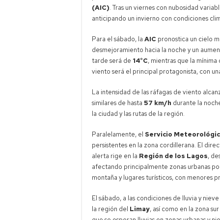
(AIC)
. Tras un viernes con nubosidad variab
anticipando un invierno con condiciones clim
Para el sábado, la
AIC
pronostica un cielo m
desmejoramiento hacia la noche y un aumen
tarde será de
14°C
, mientras que la mínim
viento será el principal protagonista, con 
La intensidad de las ráfagas de viento alcan
similares de hasta
57 km/h
durante la noche
la ciudad y las rutas de la región.
Paralelamente, el
Servicio Meteorológic
persistentes en la zona cordillerana. El dire
alerta rige en la
Región de los Lagos
, de
afectando principalmente zonas urbanas por 
montaña y lugares turísticos, con menores pre
El sábado, a las condiciones de lluvia y nie
la región del
Limay
, así como en la zona su
que se esperan lluvias en zonas urbanas y nie