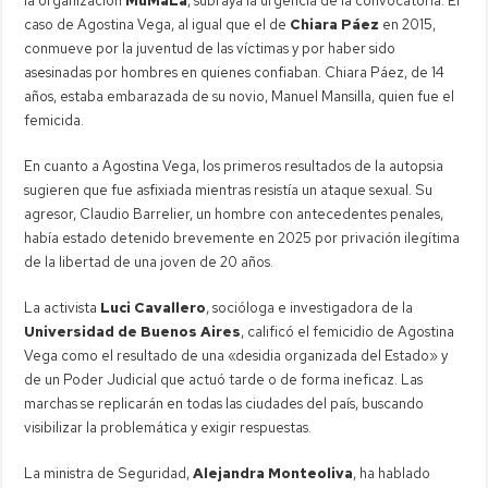
la organización
MuMaLá
, subraya la urgencia de la convocatoria. El
caso de Agostina Vega, al igual que el de
Chiara Páez
en 2015,
conmueve por la juventud de las víctimas y por haber sido
asesinadas por hombres en quienes confiaban. Chiara Páez, de 14
años, estaba embarazada de su novio, Manuel Mansilla, quien fue el
femicida.
En cuanto a Agostina Vega, los primeros resultados de la autopsia
sugieren que fue asfixiada mientras resistía un ataque sexual. Su
agresor, Claudio Barrelier, un hombre con antecedentes penales,
había estado detenido brevemente en 2025 por privación ilegítima
de la libertad de una joven de 20 años.
La activista
Luci Cavallero
, socióloga e investigadora de la
Universidad de Buenos Aires
, calificó el femicidio de Agostina
Vega como el resultado de una «desidia organizada del Estado» y
de un Poder Judicial que actuó tarde o de forma ineficaz. Las
marchas se replicarán en todas las ciudades del país, buscando
visibilizar la problemática y exigir respuestas.
La ministra de Seguridad,
Alejandra Monteoliva
, ha hablado