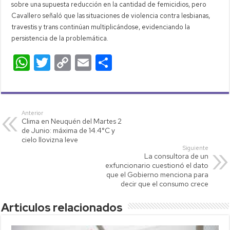
sobre una supuesta reducción en la cantidad de femicidios, pero
Cavallero señaló que las situaciones de violencia contra lesbianas,
travestis y trans continúan multiplicándose, evidenciando la
persistencia de la problemática.
W
T
C
E
C
h
wi
o
m
o
at
tt
p
ail
m
s
er
y
p
Anterior
Clima en Neuquén del Martes 2
A
Li
ar
de Junio: máxima de 14.4°C y
p
nk
tir
cielo llovizna leve
Siguiente
p
La consultora de un
exfuncionario cuestionó el dato
que el Gobierno menciona para
decir que el consumo crece
Articulos relacionados