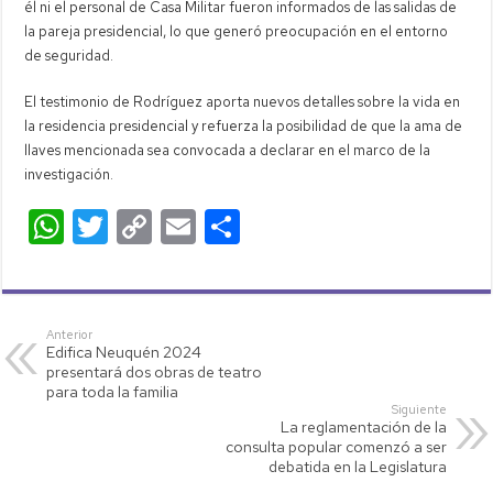
él ni el personal de Casa Militar fueron informados de las salidas de
la pareja presidencial, lo que generó preocupación en el entorno
de seguridad.
El testimonio de Rodríguez aporta nuevos detalles sobre la vida en
la residencia presidencial y refuerza la posibilidad de que la ama de
llaves mencionada sea convocada a declarar en el marco de la
investigación.
W
T
C
E
C
h
wi
o
m
o
at
tt
p
ail
m
s
er
y
p
Anterior
Edifica Neuquén 2024
A
Li
ar
presentará dos obras de teatro
p
nk
tir
para toda la familia
Siguiente
p
La reglamentación de la
consulta popular comenzó a ser
debatida en la Legislatura