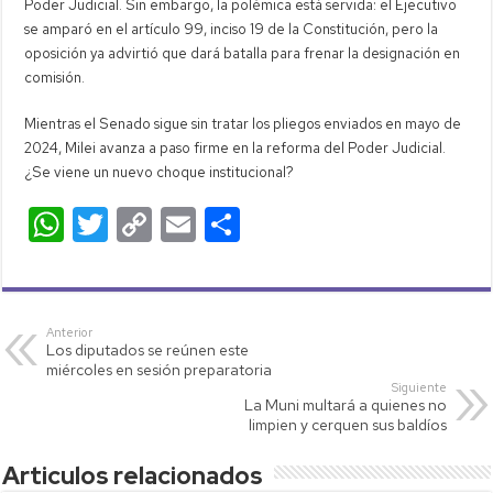
Poder Judicial. Sin embargo, la polémica está servida: el Ejecutivo
se amparó en el artículo 99, inciso 19 de la Constitución, pero la
oposición ya advirtió que dará batalla para frenar la designación en
comisión.
Mientras el Senado sigue sin tratar los pliegos enviados en mayo de
2024, Milei avanza a paso firme en la reforma del Poder Judicial.
¿Se viene un nuevo choque institucional?
W
T
C
E
C
h
wi
o
m
o
at
tt
p
ail
m
s
er
y
p
Anterior
Los diputados se reúnen este
A
Li
ar
miércoles en sesión preparatoria
p
nk
tir
Siguiente
La Muni multará a quienes no
p
limpien y cerquen sus baldíos
Articulos relacionados