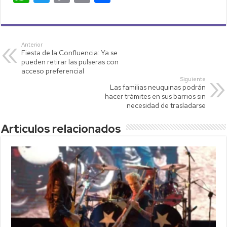
h
wi
o
m
o
at
tt
p
ail
m
s
er
y
p
Anterior
Fiesta de la Confluencia: Ya se
A
Li
ar
pueden retirar las pulseras con
p
nk
tir
acceso preferencial
Siguiente
p
Las familias neuquinas podrán
hacer trámites en sus barrios sin
necesidad de trasladarse
Articulos relacionados