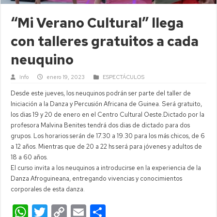
“Mi Verano Cultural” llega
con talleres gratuitos a cada
neuquino
Info
enero 19, 2023
ESPECTÁCULOS
Desde este jueves, los neuquinos podrán ser parte del taller de
Iniciación a la Danza y Percusión Africana de Guinea. Será gratuito,
los dias 19 y 20 de enero en el Centro Cultural Oeste.
Dictado por la
profesora Malvina Benites tendrá dos dias de dictado para dos
grupos. Los horarios serán de 17.30 a 19.30 para los más chicos, de 6
a 12 años. Mientras que de 20 a 22 hs será para jóvenes y adultos de
18 a 60 años.
El curso invita a los neuquinos a introducirse en la experiencia de la
Danza Afroguineana, entregando vivencias y conocimientos
corporales de esta danza.
W
T
C
E
C