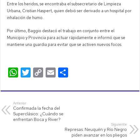
Entre los heridos, se encontraba el subsecretario de Limpieza
Urbana, Cristian Haspert, quien debió ser derivado a un hospital por
inhalación de humo.
Por último, Baggio destacó el trabajo en conjunto entre el
Municipio y Provincia para actuar rápidamente e informó que se
mantiene una guardia para evitar que se activen nuevos focos.
W
T
C
E
C
h
wi
o
m
o
at
tt
p
ail
m
s
er
y
p
Anterior
Confirmada la fecha del
A
Li
ar
Superclásico: ¿Cuándo se
p
nk
tir
enfrentan Boca y River?
Siguiente
p
Represas: Neuquén y Río Negro
piden avanzar en los pliegos