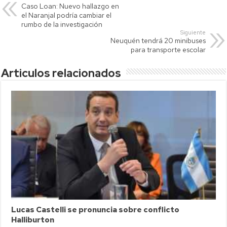
Caso Loan: Nuevo hallazgo en
A
Li
ar
el Naranjal podría cambiar el
p
nk
tir
rumbo de la investigación
Siguiente
p
Neuquén tendrá 20 minibuses
para transporte escolar
Articulos relacionados
Lucas Castelli se pronuncia sobre conflicto
Halliburton