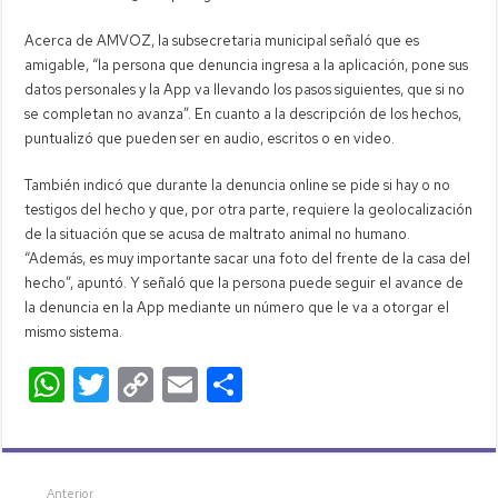
Acerca de AMVOZ, la subsecretaria municipal señaló que es
amigable, “la persona que denuncia ingresa a la aplicación, pone sus
datos personales y la App va llevando los pasos siguientes, que si no
se completan no avanza”. En cuanto a la descripción de los hechos,
puntualizó que pueden ser en audio, escritos o en video.
También indicó que durante la denuncia online se pide si hay o no
testigos del hecho y que, por otra parte, requiere la geolocalización
de la situación que se acusa de maltrato animal no humano.
“Además, es muy importante sacar una foto del frente de la casa del
hecho”, apuntó. Y señaló que la persona puede seguir el avance de
la denuncia en la App mediante un número que le va a otorgar el
mismo sistema.
W
T
C
E
C
h
wi
o
m
o
at
tt
p
ail
m
s
er
y
p
Anterior