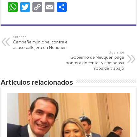
W
T
C
E
C
h
wi
o
m
o
at
tt
p
ail
m
s
er
y
p
Anterior
Campaña municipal contra el
A
Li
ar
acoso callejero en Neuquén
p
nk
tir
Siguiente
Gobierno de Neuquén paga
p
bonos a docentes y compensa
ropa de trabajo
Articulos relacionados