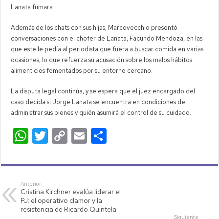
Lanata fumara.
Además de los chats con sus hijas, Marcovecchio presentó
conversaciones con el chofer de Lanata, Facundo Mendoza, en las
que este le pedía al periodista que fuera a buscar comida en varias
ocasiones, lo que refuerza su acusación sobre los malos hábitos
alimenticios fomentados por su entorno cercano.
La disputa legal continúa, y se espera que el juez encargado del
caso decida si Jorge Lanata se encuentra en condiciones de
administrar sus bienes y quién asumirá el control de su cuidado.
W
T
C
E
C
h
wi
o
m
o
at
tt
p
ail
m
s
er
y
p
Anterior
Cristina Kirchner evalúa liderar el
A
Li
ar
PJ: el operativo clamor y la
p
nk
tir
resistencia de Ricardo Quintela
Siguiente